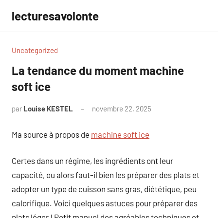
Aller
lecturesavolonte
au
contenu
Uncategorized
La tendance du moment machine
soft ice
par
Louise KESTEL
novembre 22, 2025
Aucun
commentaire
Ma source à propos de
machine soft ice
Certes dans un régime, les ingrédients ont leur
capacité, ou alors faut-il bien les préparer des plats et
adopter un type de cuisson sans gras, diététique, peu
calorifique. Voici quelques astuces pour préparer des
plats léger ! Petit manuel des agréables techniques et