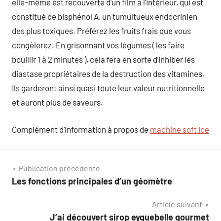
elle-même est recouverte d’un film à l’intérieur, qui est
constitué de bisphénol A, un tumultueux endocrinien
des plus toxiques. Préférez les fruits frais que vous
congèlerez. En grisonnant vos légumes ( les faire
bouillir 1 à 2 minutes ), cela fera en sorte d’inhiber les
diastase propriétaires de la destruction des vitamines.
Ils garderont ainsi quasi toute leur valeur nutritionnelle
et auront plus de saveurs.
Complément d’information à propos de
machine soft ice
Navigation
Publication précédente
Les fonctions principales d’un géomètre
de
Article suivant
l’article
J’ai découvert sirop eyguebelle gourmet