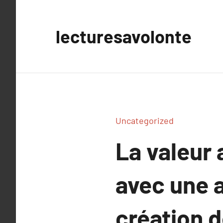
Aller
au
lecturesavolonte
contenu
Uncategorized
La valeur 
avec une 
création d