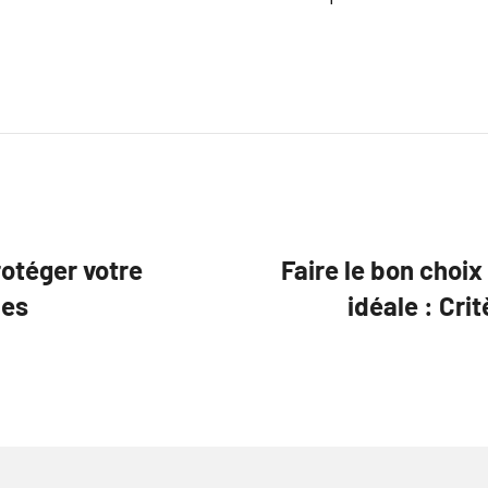
rotéger votre
Faire le bon choi
ues
idéale : Cri