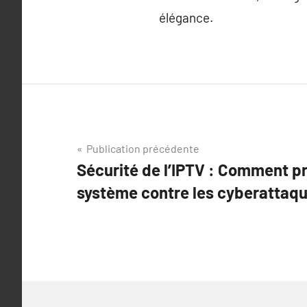
élégance.
Navigation
Publication précédente
Sécurité de l’IPTV : Comment p
de
système contre les cyberattaq
l’article