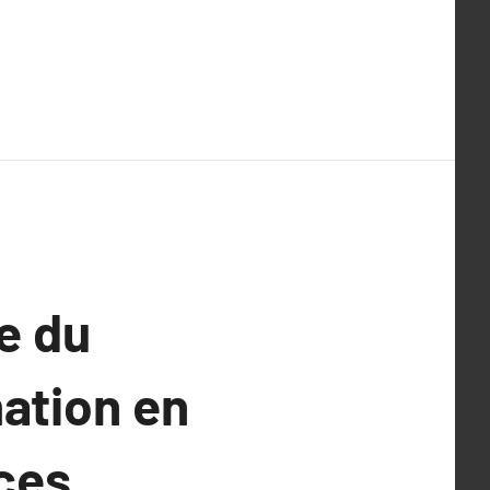
e du
mation en
nces