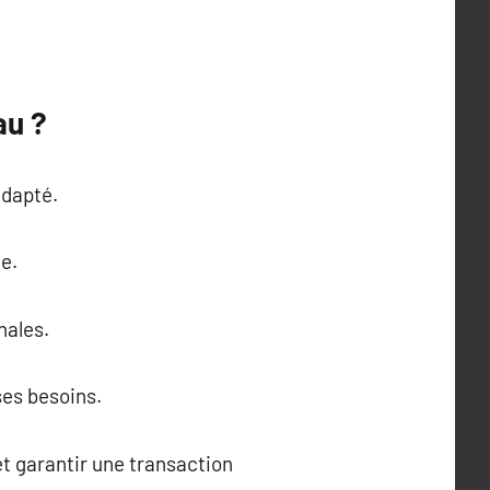
au ?
adapté.
e.
nales.
ses besoins.
t garantir une transaction