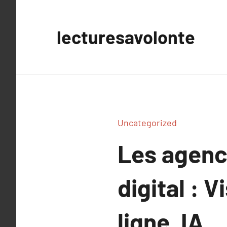
Aller
au
lecturesavolonte
contenu
Uncategorized
Les agence
digital : V
ligne, IA…