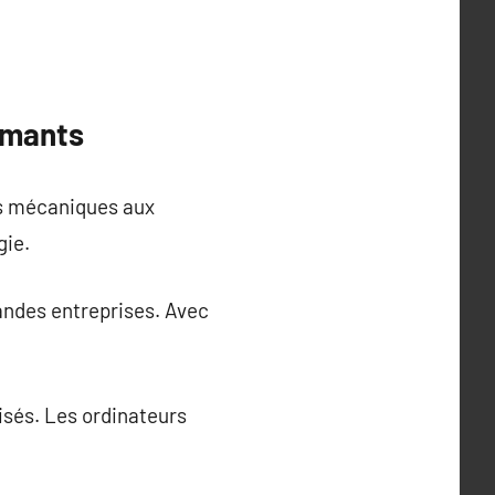
rmants
rs mécaniques aux
gie.
randes entreprises. Avec
isés. Les ordinateurs