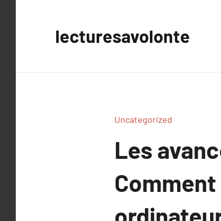
Aller
au
lecturesavolonte
contenu
Uncategorized
Les avanc
Comment p
ordinateur