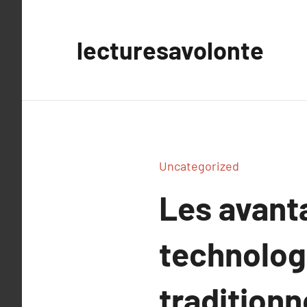
Aller
au
lecturesavolonte
contenu
Uncategorized
Les avanta
technologi
traditionn