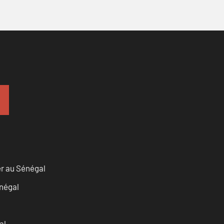
er au Sénégal
négal
al