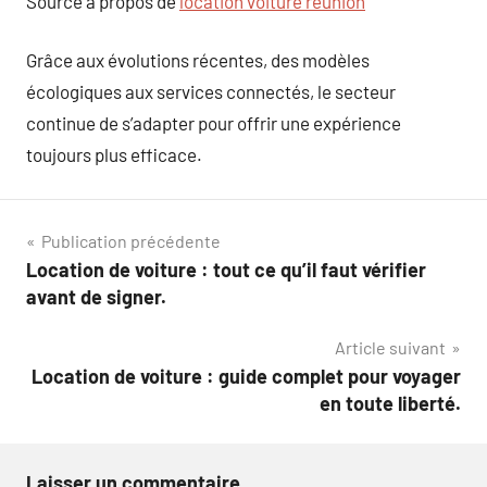
Source à propos de
location voiture reunion
Grâce aux évolutions récentes, des modèles
écologiques aux services connectés, le secteur
continue de s’adapter pour offrir une expérience
toujours plus efficace.
Navigation
Publication précédente
Location de voiture : tout ce qu’il faut vérifier
de
avant de signer.
l’article
Article suivant
Location de voiture : guide complet pour voyager
en toute liberté.
Laisser un commentaire