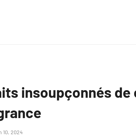
its insoupçonnés de c
grance
n 10, 2024
Aucun