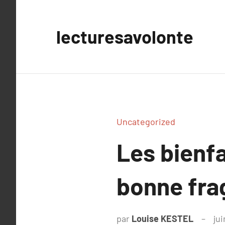
Aller
au
lecturesavolonte
contenu
Uncategorized
Les bienfa
bonne fra
par
Louise KESTEL
jui