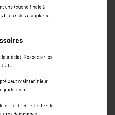
ent une touche finale à
es bijoux plus complexes
essoires
 leur éclat. Respecter les
t vital.
apté peut maintenir leur
dégradations.
a lumière directe. Évitez de
et autres dommages.