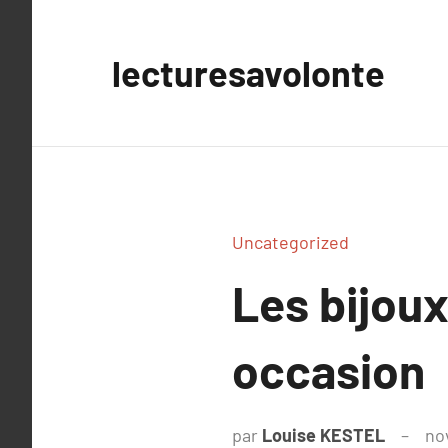
Aller
au
lecturesavolonte
contenu
Uncategorized
Les bijou
occasion
par
Louise KESTEL
no