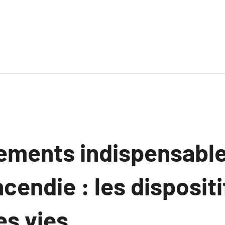
ements indispensable
ncendie : les dispositi
s vies.