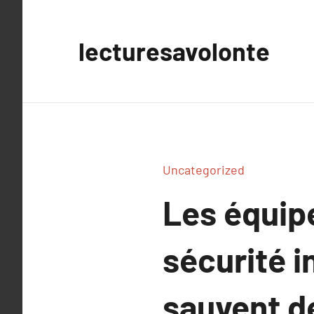
Aller
au
lecturesavolonte
contenu
Uncategorized
Les équip
sécurité i
sauvent de