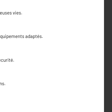
euses vies.
 équipements adaptés.
écurité.
ns.