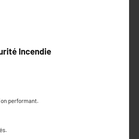
rité Incendie
ion performant.
és.