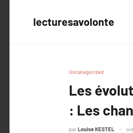
Aller
au
lecturesavolonte
contenu
Uncategorized
Les évolu
: Les cha
par
Louise KESTEL
oc