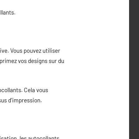
lants.
ve. Vous pouvez utiliser
mprimez vos designs sur du
ocollants. Cela vous
sus d’impression.
sation, les autocollants