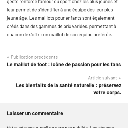
geste renforce l’amour du sport chez les plus jeunes et
leur permet de s’identifier à une équipe dès leur plus
jeune âge. Les maillots pour enfants sont également
créés dans des gammes de prix variées, permettant à
chacun de s’offrir un maillot de son équipe préférée.
Navigation
Publication précédente
Le maillot de foot : Icône de passion pour les fans
de
Article suivant
l’article
Les bienfaits de la santé naturelle : préservez
votre corps.
Laisser un commentaire
Votre adresse e-mail ne sera pas publiée.
Les champs