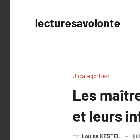
Aller
au
lecturesavolonte
contenu
Uncategorized
Les maître
et leurs i
par
Louise KESTEL
jui