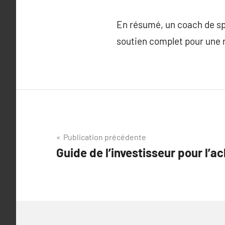
En résumé, un coach de spo
soutien complet pour une m
Navigation
Publication précédente
Guide de l’investisseur pour l’ac
de
l’article