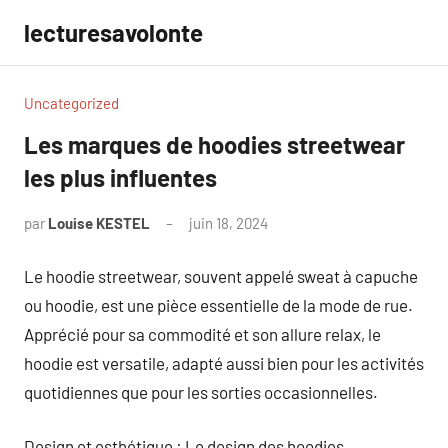
Aller
lecturesavolonte
au
contenu
Uncategorized
Les marques de hoodies streetwear
les plus influentes
par
Louise KESTEL
juin 18, 2024
Aucun
commentaire
Le hoodie streetwear, souvent appelé sweat à capuche
ou hoodie, est une pièce essentielle de la mode de rue.
Apprécié pour sa commodité et son allure relax, le
hoodie est versatile, adapté aussi bien pour les activités
quotidiennes que pour les sorties occasionnelles.
Design et esthétique : Le design des hoodies