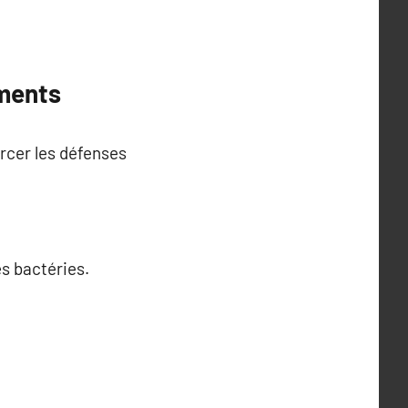
iments
orcer les défenses
es bactéries.