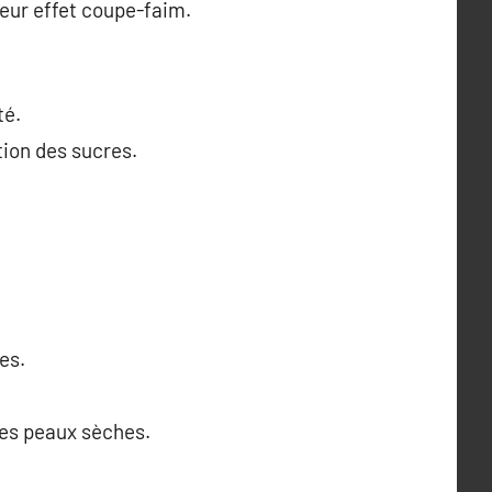
leur effet coupe-faim.
té.
tion des sucres.
es.
 les peaux sèches.