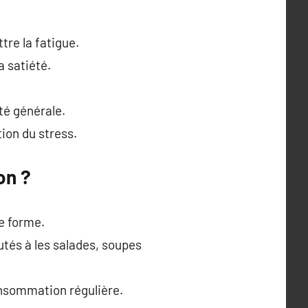
tre la fatigue.
a satiété.
ité générale.
ion du stress.
on ?
e forme.
utés à les salades, soupes
onsommation régulière.