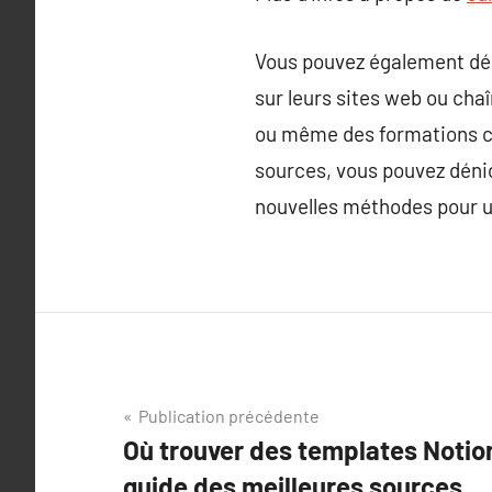
Vous pouvez également déc
sur leurs sites web ou cha
ou même des formations com
sources, vous pouvez déni
nouvelles méthodes pour u
Navigation
Publication précédente
Où trouver des templates Notion
de
guide des meilleures sources.