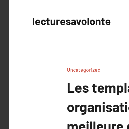
Aller
au
lecturesavolonte
contenu
Uncategorized
Les templ
organisati
meilleure 