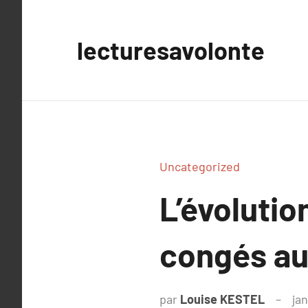
Aller
au
lecturesavolonte
contenu
Uncategorized
L’évoluti
congés au 
par
Louise KESTEL
jan