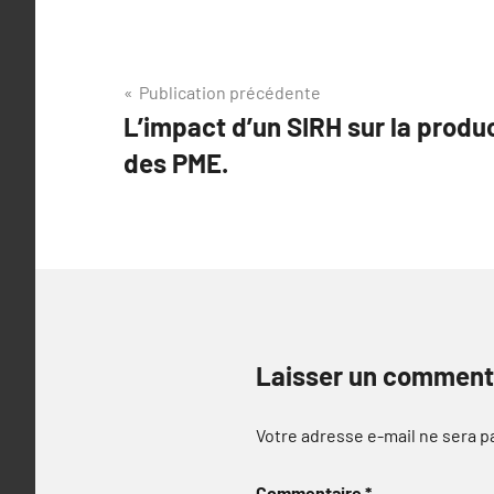
Navigation
Publication précédente
L’impact d’un SIRH sur la product
de
des PME.
l’article
Laisser un comment
Votre adresse e-mail ne sera p
Commentaire
*