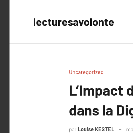
Aller
au
lecturesavolonte
contenu
Uncategorized
L’Impact 
dans la Di
par
Louise KESTEL
ma