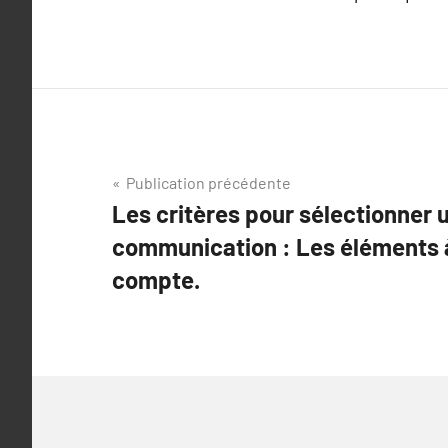
Navigation
Publication précédente
Les critères pour sélectionner
de
communication : Les éléments 
l’article
compte.