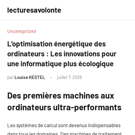
Aller
lecturesavolonte
au
contenu
Uncategorized
L’optimisation énergétique des
ordinateurs : Les innovations pour
une informatique plus écologique
par
Louise KESTEL
juillet 7, 2026
Aucun
commentaire
Des premières machines aux
ordinateurs ultra-performants
Les systèmes de calcul sont devenus indispensables
dans tous les domaines. Des machines de traitement