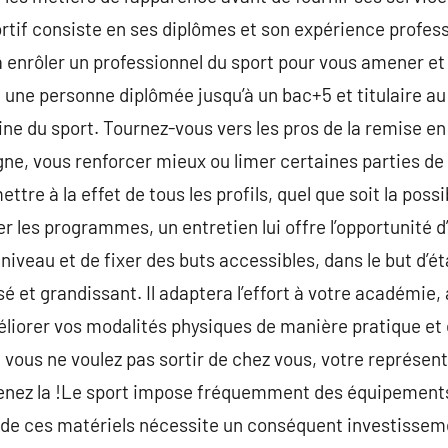
tif consiste en ses diplômes et son expérience professi
à enrôler un professionnel du sport pour vous amener et 
 une personne diplômée jusqu’à un bac+5 et titulaire 
ne du sport. Tournez-vous vers les pros de la remise e
igne, vous renforcer mieux ou limer certaines parties de
ttre à la effet de tous les profils, quel que soit la possib
 les programmes, un entretien lui offre l’opportunité d’
iveau et de fixer des buts accessibles, dans le but d’ét
 et grandissant. Il adaptera l’effort à votre académie, 
liorer vos modalités physiques de manière pratique et e
i vous ne voulez pas sortir de chez vous, votre représen
prenez la !Le sport impose fréquemment des équipements
t de ces matériels nécessite un conséquent investissemen