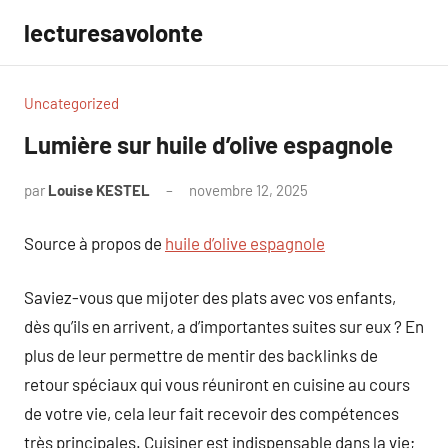
Aller
lecturesavolonte
au
contenu
Uncategorized
Lumière sur huile d’olive espagnole
par
Louise KESTEL
novembre 12, 2025
Aucun
commentaire
Source à propos de
huile d’olive espagnole
Saviez-vous que mijoter des plats avec vos enfants,
dès qu’ils en arrivent, a d’importantes suites sur eux ? En
plus de leur permettre de mentir des backlinks de
retour spéciaux qui vous réuniront en cuisine au cours
de votre vie, cela leur fait recevoir des compétences
très principales. Cuisiner est indispensable dans la vie;