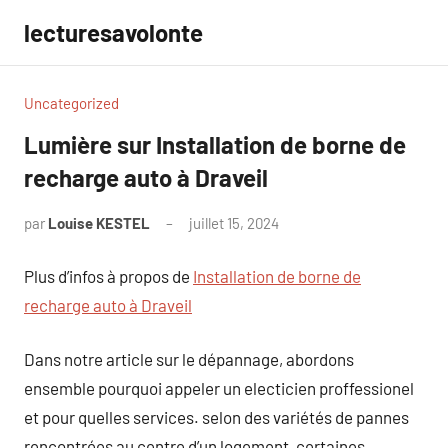
Aller
lecturesavolonte
au
contenu
Uncategorized
Lumière sur Installation de borne de
recharge auto à Draveil
par
Louise KESTEL
juillet 15, 2024
Aucun
commentaire
Plus d’infos à propos de
Installation de borne de
recharge auto à Draveil
Dans notre article sur le dépannage, abordons
ensemble pourquoi appeler un electicien proffessionel
et pour quelles services. selon des variétés de pannes
rencontrées au centre d’un logement, certaines