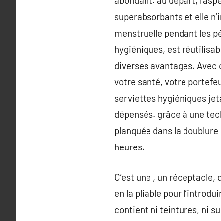
abondant. au départ, l’asp
superabsorbants et elle n’ir
menstruelle pendant les pé
hygiéniques, est réutilisab
diverses avantages. Avec c
votre santé, votre portefeu
serviettes hygiéniques jeta
dépensés. grâce à une tec
planquée dans la doublure 
heures.
C’est une , un réceptacle, q
en la pliable pour l’introdu
contient ni teintures, ni s