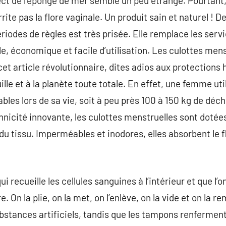
ect de l’éponge de mer semble un peu étrange. Pourtant,
rite pas la flore vaginale. Un produit sain et naturel ! Dep
riodes de règles est très prisée. Elle remplace les ser
le, économique et facile d’utilisation. Les culottes men
et article révolutionnaire, dites adios aux protections 
ille et à la planète toute totale. En effet, une femme ut
bles lors de sa vie, soit à peu près 100 à 150 kg de déc
hnicité innovante, les culottes menstruelles sont dot
du tissu. Imperméables et inodores, elles absorbent le f
ui recueille les cellules sanguines à l’intérieur et que l’
ire. On la plie, on la met, on l’enlève, on la vide et on la
ubstances artificiels, tandis que les tampons renferment