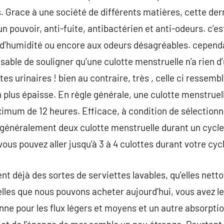
. Grace à une société de différents matières, cette de
un pouvoir, anti-fuite, antibactérien et anti-odeurs. c’e
 d’humidité ou encore aux odeurs désagréables. cepend
nsable de souligner qu’une culotte menstruelle n’a rien 
tes urinaires ! bien au contraire, très , celle ci ressemb
 plus épaisse. En règle générale, une culotte menstruel
imum de 12 heures. Efficace, à condition de sélectionn
ut généralement deux culotte menstruelle durant un cycle
ous pouvez aller jusqu’à 3 à 4 culottes durant votre cyc
nt déjà des sortes de serviettes lavables, qu’elles net
lles que nous pouvons acheter aujourd’hui, vous avez l
e pour les flux légers et moyens et un autre absorption 