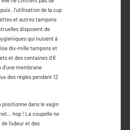
 elle ne contient pas de
uis , l’utilisation de la cup
viettes et autres tampons
struelles disposent de
hygiéniques qui nuisent à
ilise dix-mille tampons et
hets et des centaines d’€
ées d’une membrane
lux des règles pendant 12
on positionne dans le vagin
 remet… hop ! La coupelle ne
 de l’odeur et des