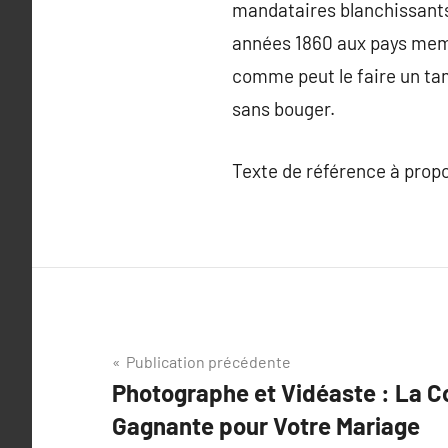
mandataires blanchissants
années 1860 aux pays membr
comme peut le faire un tam
sans bouger.
Texte de référence à prop
Navigation
Publication précédente
Photographe et Vidéaste : La 
de
Gagnante pour Votre Mariage
l’article