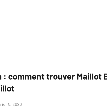
a : comment trouver Maillot 
llot
rier 5, 2026
Aucun