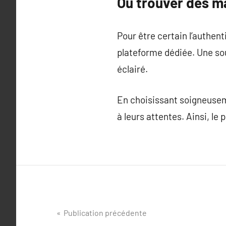
Où trouver des ma
Pour être certain l’authenti
plateforme dédiée. Une sou
éclairé.
En choisissant soigneusem
à leurs attentes. Ainsi, le 
Navigation
Publication précédente