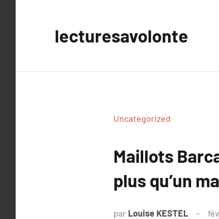
Aller
au
lecturesavolonte
contenu
Uncategorized
Maillots Barc
plus qu’un mai
par
Louise KESTEL
fév