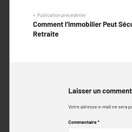
Navigation
Publication précédente
Comment l’Immobilier Peut Sécu
de
Retraite
l’article
Laisser un comment
Votre adresse e-mail ne sera p
Commentaire
*