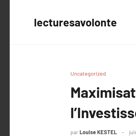
Aller
au
lecturesavolonte
contenu
Uncategorized
Maximisat
l’Investis
par
Louise KESTEL
jui