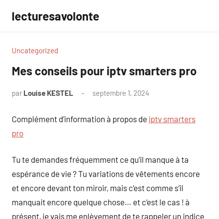
Aller
lecturesavolonte
au
contenu
Uncategorized
Mes conseils pour iptv smarters pro
par
Louise KESTEL
septembre 1, 2024
Aucun
commentaire
Complément d’information à propos de
iptv smarters
pro
Tu te demandes fréquemment ce qu’il manque à ta
espérance de vie ? Tu variations de vêtements encore
et encore devant ton miroir, mais c’est comme s’il
manquait encore quelque chose… et c’est le cas ! à
présent, je vais me enlèvement de te rappeler un indice