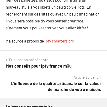
rien, des paillettes, du tissus pour offrir ainsi un
nouveau style à vos objets un peu trop vieillots. En
recherchant sur des sites ou avec un peu d’imagination
il vous sera possible d’y vous penser créatrice,
sûrement vous pouvez trouver, vous allez kiffer !
Ma source à propos de
iptv smarters pro
Navigation
Publication précédente
Mes conseils pour iptv france m3u
de
Article suivant
l’article
L’influence de la qualité artisanale sur la valeur
de marché de votre maison.
Laisser un commentaire