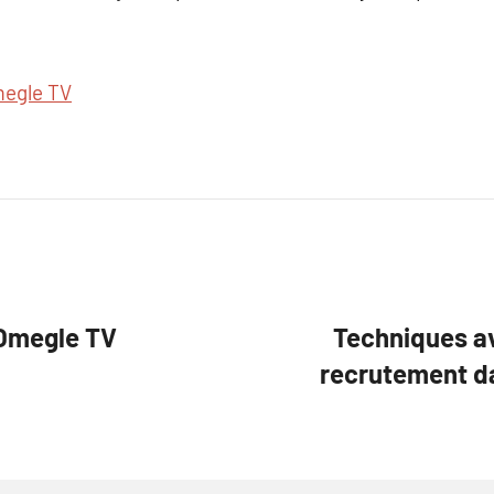
egle TV
 Omegle TV
Techniques av
recrutement da