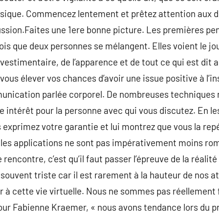
ique. Commencez lentement et prêtez attention aux dé
ussion.Faites une 1ere bonne picture. Les premières pen
is que deux personnes se mélangent. Elles voient le jo
 vestimentaire, de l’apparence et de tout ce qui est dit 
ous élever vos chances d’avoir une issue positive à l’inst
mmunication parlée corporel. De nombreuses techniques 
 intérêt pour la personne avec qui vous discutez. En le
 exprimez votre garantie et lui montrez que vous la rep
c les applications ne sont pas impérativement moins ro
de rencontre, c’est qu’il faut passer l’épreuve de la réalit
ouvent triste car il est rarement à la hauteur de nos a
er à cette vie virtuelle. Nous ne sommes pas réellement 
. Pour Fabienne Kraemer, « nous avons tendance lors du 