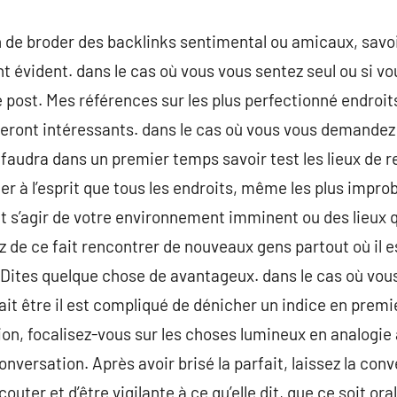
on de broder des backlinks sentimental ou amicaux, savo
 évident. dans le cas où vous vous sentez seul ou si vo
le post. Mes références sur les plus perfectionné endroi
seront intéressants. dans le cas où vous vous demandez 
faudra dans un premier temps savoir test les lieux de re
er à l’esprit que tous les endroits, même les plus impro
eut s’agir de votre environnement imminent ou des lieux
de ce fait rencontrer de nouveaux gens partout où il es
Dites quelque chose de avantageux. dans le cas où vo
rrait être il est compliqué de dénicher un indice en premi
n, focalisez-vous sur les choses lumineux en analogie 
nversation. Après avoir brisé la parfait, laissez la con
outer et d’être vigilante à ce qu’elle dit, que ce soit or