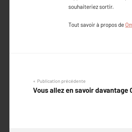
souhaiteriez sortir.
Tout savoir à propos de
Om
Navigation
Publication précédente
Vous allez en savoir davantage
de
l’article