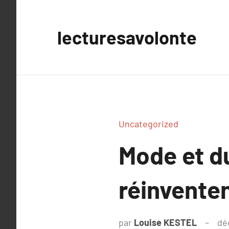
Aller
au
lecturesavolonte
contenu
Uncategorized
Mode et du
réinvente
par
Louise KESTEL
dé