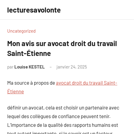
Aller
lecturesavolonte
au
contenu
Uncategorized
Mon avis sur avocat droit du travail
Saint-Étienne
par
Louise KESTEL
janvier 24, 2025
Aucun
commentaire
Ma source à propos de
avocat droit du travail Saint-
Étienne
définir un avocat, cela est choisir un partenaire avec
lequel des collègues de confiance peuvent tenir.
L’importance de la qualité des rapports humains est
tout autant importante. si le savoir est un facteur