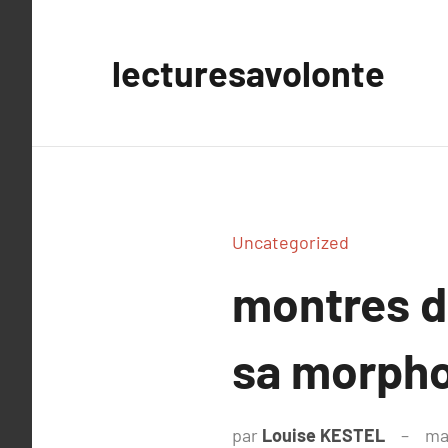
Aller
au
lecturesavolonte
contenu
Uncategorized
montres d
sa morpho
par
Louise KESTEL
ma