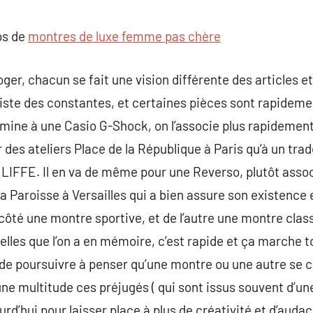
commentaire
os de
montres de luxe femme pas chère
er, chacun se fait une vision différente des articles et
xiste des constantes, et certaines pièces sont rapidem
mine à une Casio G-Shock, on l’associe plus rapidement
 des ateliers Place de la République à Paris qu’à un trad
LIFFE. Il en va de même pour une Reverso, plutôt asso
a Paroisse à Versailles qui a bien assure son existence et
ôté une montre sportive, et de l’autre une montre class
elles que l’on a en mémoire, c’est rapide et ça marche t
e poursuivre à penser qu’une montre ou une autre se c
ne multitude ces préjugés ( qui sont issus souvent d’une
rd’hui pour laisser place à plus de créativité et d’auda