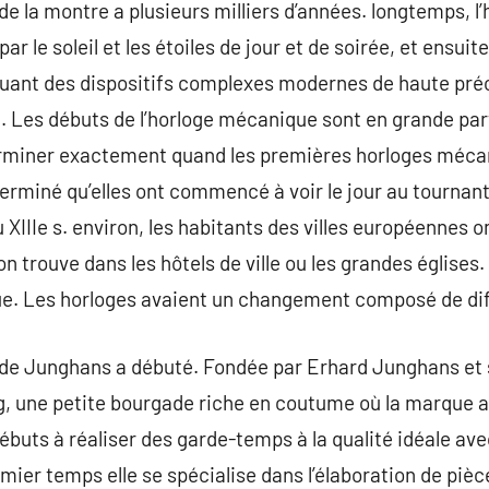
n de la montre a plusieurs milliers d’années. longtemps,
ar le soleil et les étoiles de jour et de soirée, et ensui
iquant des dispositifs complexes modernes de haute préc
. Les débuts de l’horloge mécanique sont en grande parti
terminer exactement quand les premières horloges mécan
erminé qu’elles ont commencé à voir le jour au tournant 
u XIIIe s. environ, les habitants des villes européennes o
n trouve dans les hôtels de ville ou les grandes églises. I
oue. Les horloges avaient un changement composé de di
re de Junghans a débuté. Fondée par Erhard Junghans et
, une petite bourgade riche en coutume où la marque a 
ébuts à réaliser des garde-temps à la qualité idéale av
ier temps elle se spécialise dans l’élaboration de pièc