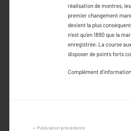
réalisation de montres, le
premier changement manufa
devient la plus conséquent
n’est qu’en 1890 que la ma
enregistrée. La course aux
disposer de points forts c
Complément d’information
Navigation
Publication précédente