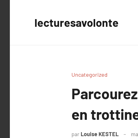
Aller
au
lecturesavolonte
contenu
Uncategorized
Parcourez
en trottin
par
Louise KESTEL
ma