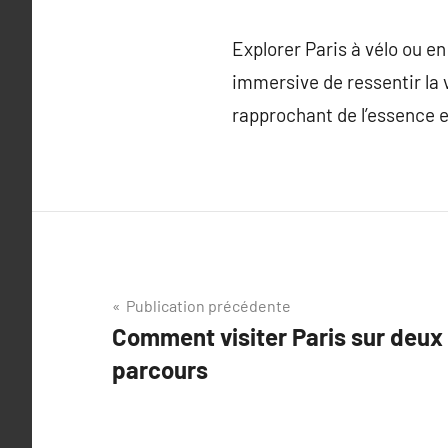
Explorer Paris à vélo ou e
immersive de ressentir la v
rapprochant de l’essence e
Navigation
Publication précédente
Comment visiter Paris sur deux 
de
parcours
l’article