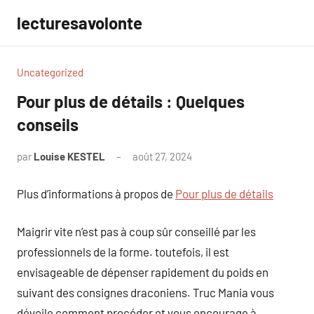
Aller
lecturesavolonte
au
contenu
Uncategorized
Pour plus de détails : Quelques
conseils
par
Louise KESTEL
août 27, 2024
Aucun
commentaire
Plus d’informations à propos de
Pour plus de détails
Maigrir vite n’est pas à coup sûr conseillé par les
professionnels de la forme. toutefois, il est
envisageable de dépenser rapidement du poids en
suivant des consignes draconiens. Truc Mania vous
dévoile comment procéder et vous encourage à