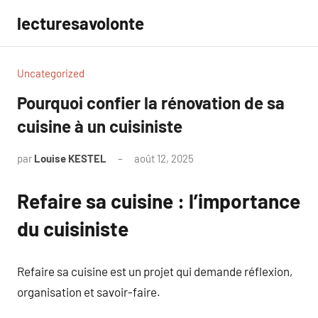
Aller
lecturesavolonte
au
contenu
Uncategorized
Pourquoi confier la rénovation de sa
cuisine à un cuisiniste
par
Louise KESTEL
août 12, 2025
Aucun
commentaire
Refaire sa cuisine : l’importance
du cuisiniste
Refaire sa cuisine est un projet qui demande réflexion,
organisation et savoir-faire.