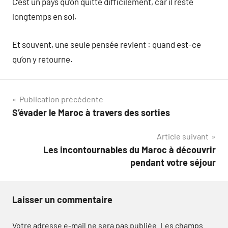
C’est un pays qu’on quitte difficilement, car il reste
longtemps en soi.
Et souvent, une seule pensée revient : quand est-ce
qu’on y retourne.
Navigation
Publication précédente
S’évader le Maroc à travers des sorties
de
Article suivant
l’article
Les incontournables du Maroc à découvrir
pendant votre séjour
Laisser un commentaire
Votre adresse e-mail ne sera pas publiée.
Les champs