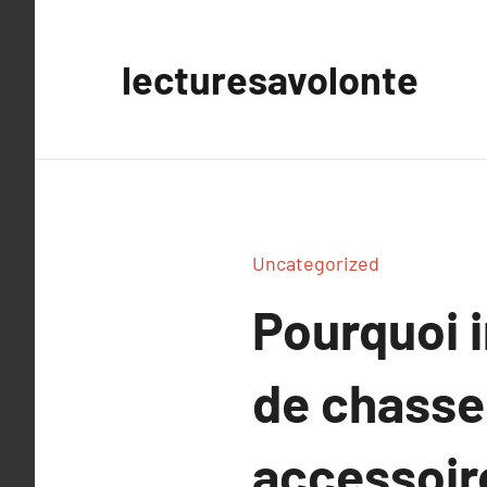
Aller
au
lecturesavolonte
contenu
Uncategorized
Pourquoi 
de chasse
accessoir