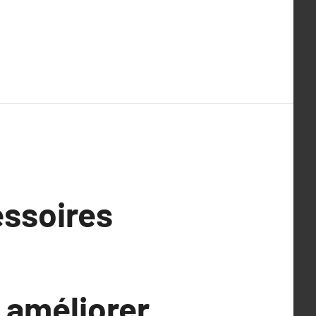
essoires
 améliorer