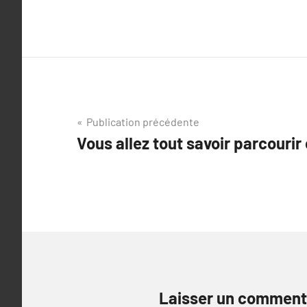
Navigation
Publication précédente
Vous allez tout savoir parcourir 
de
l’article
Laisser un comment