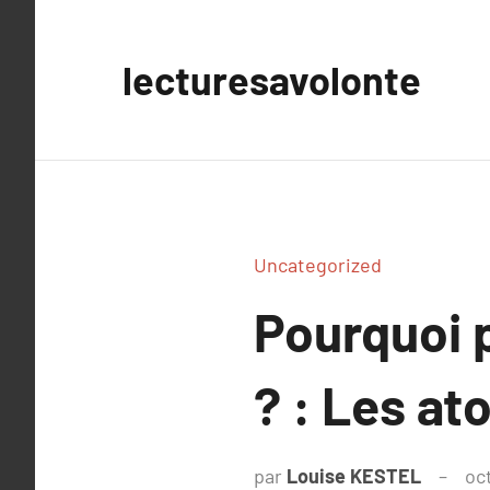
Aller
au
lecturesavolonte
contenu
Uncategorized
Pourquoi p
? : Les at
par
Louise KESTEL
oc