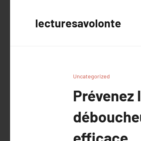
Aller
au
lecturesavolonte
contenu
Uncategorized
Prévenez 
déboucheu
efficace.