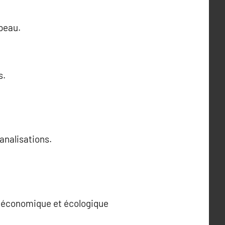
 peau.
s.
analisations.
e économique et écologique