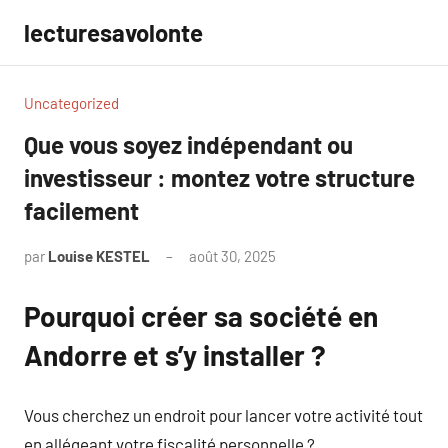
Aller
lecturesavolonte
au
contenu
Uncategorized
Que vous soyez indépendant ou
investisseur : montez votre structure
facilement
par
Louise KESTEL
août 30, 2025
Aucun
commentaire
Pourquoi créer sa société en
Andorre et s’y installer ?
Vous cherchez un endroit pour lancer votre activité tout
en allégeant votre fiscalité personnelle ?