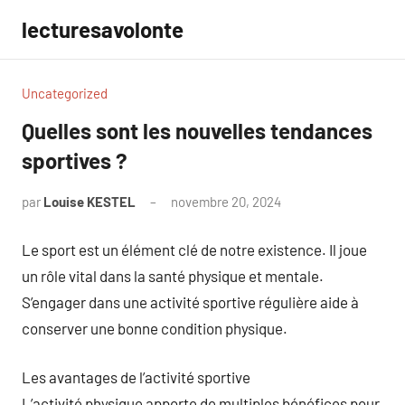
Aller
lecturesavolonte
au
contenu
Uncategorized
Quelles sont les nouvelles tendances
sportives ?
par
Louise KESTEL
novembre 20, 2024
Aucun
commentaire
Le sport est un élément clé de notre existence. Il joue
un rôle vital dans la santé physique et mentale.
S’engager dans une activité sportive régulière aide à
conserver une bonne condition physique.
Les avantages de l’activité sportive
L’activité physique apporte de multiples bénéfices pour