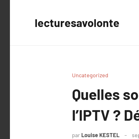
Aller
au
lecturesavolonte
contenu
Uncategorized
Quelles so
l’IPTV ? D
par
Louise KESTEL
se