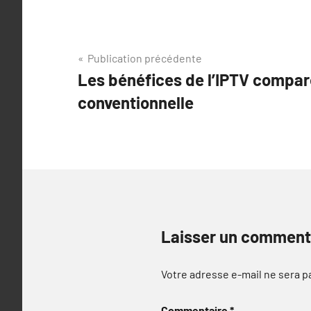
Navigation
Publication précédente
Les bénéfices de l’IPTV comparé
de
conventionnelle
l’article
Laisser un comment
Votre adresse e-mail ne sera p
Commentaire
*