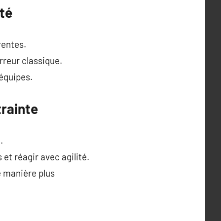
ité
rentes.
rreur classique.
 équipes.
trainte
.
et réagir avec agilité.
de manière plus