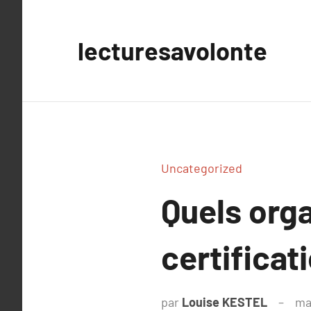
Aller
au
lecturesavolonte
contenu
Uncategorized
Quels orga
certificat
par
Louise KESTEL
ma