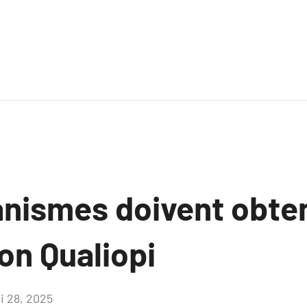
nismes doivent obten
ion Qualiopi
i 28, 2025
Aucun