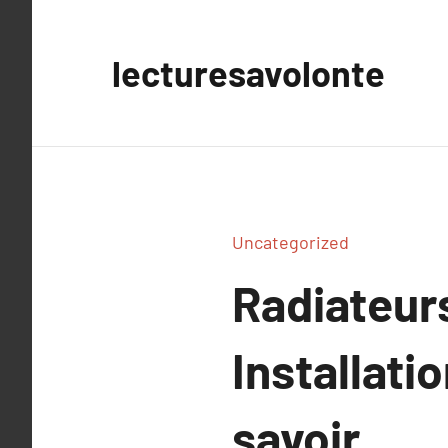
Aller
au
lecturesavolonte
contenu
Uncategorized
Radiateurs
Installatio
savoir