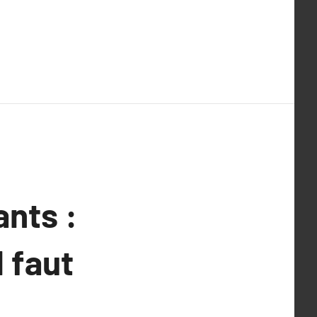
ants :
l faut