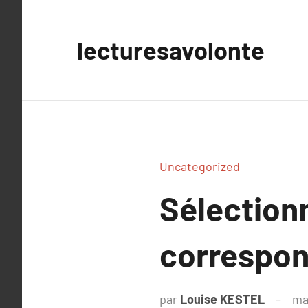
Aller
au
lecturesavolonte
contenu
Uncategorized
Sélection
correspon
par
Louise KESTEL
ma