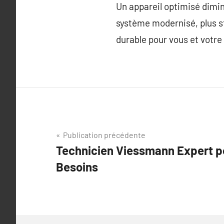
Un appareil optimisé dimi
système modernisé, plus st
durable pour vous et votre 
Navigation
Publication précédente
Technicien Viessmann Expert p
de
Besoins
l’article