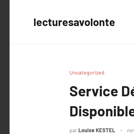
Aller
au
lecturesavolonte
contenu
Uncategorized
Service 
Disponible
par
Louise KESTEL
no