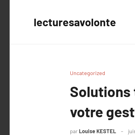
Aller
au
lecturesavolonte
contenu
Uncategorized
Solutions
votre ges
par
Louise KESTEL
jui