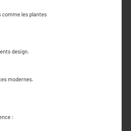
ts comme les plantes
ments design.
èces modernes.
ence :