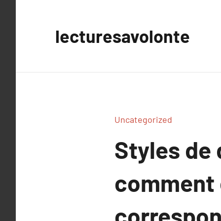
Aller
au
lecturesavolonte
contenu
Uncategorized
Styles de 
comment c
correspon