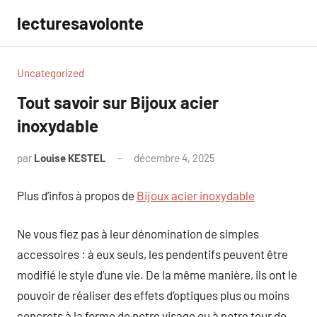
Aller
lecturesavolonte
au
contenu
Uncategorized
Tout savoir sur Bijoux acier
inoxydable
par
Louise KESTEL
décembre 4, 2025
Aucun
commentaire
Plus d’infos à propos de
Bijoux acier inoxydable
Ne vous fiez pas à leur dénomination de simples
accessoires : à eux seuls, les pendentifs peuvent être
modifié le style d’une vie. De la même manière, ils ont le
pouvoir de réaliser des effets d’optiques plus ou moins
concrets à la forme de notre visage ou à notre tour de