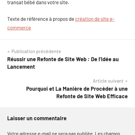
transat bébé dans votre site.
Texte de référence à propos de
création de site e-
commerce
Navigation
Publication précédente
Réussir une Refonte de Site Web : De l’Idée au
de
Lancement
l’article
Article suivant
Pourquoi et La Manière de Procéder à une
Refonte de Site Web Efficace
Laisser un commentaire
Votre adresse e-mail ne sera pas publiée.
Les champs