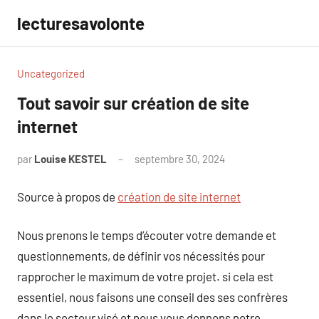
Aller
lecturesavolonte
au
contenu
Uncategorized
Tout savoir sur création de site
internet
par
Louise KESTEL
septembre 30, 2024
Aucun
commentaire
Source à propos de
création de site internet
Nous prenons le temps d’écouter votre demande et
questionnements, de définir vos nécessités pour
rapprocher le maximum de votre projet. si cela est
essentiel, nous faisons une conseil des ses confrères
dans le secteur visé et nous vous donnons notre