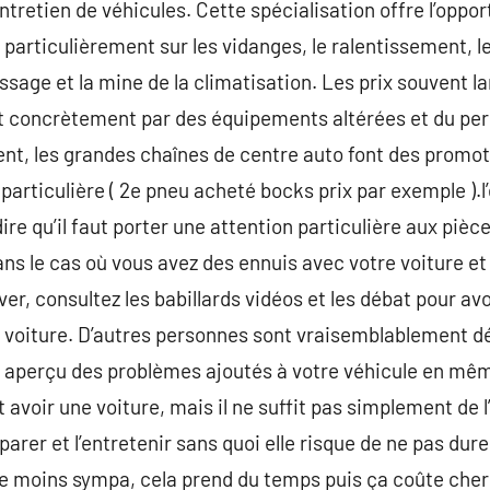
entretien de véhicules. Cette spécialisation offre l’oppo
fs particulièrement sur les vidanges, le ralentissement, 
ssage et la mine de la climatisation. Les prix souvent 
ent concrètement par des équipements altérées et du pe
ent, les grandes chaînes de centre auto font des prom
particulière ( 2e pneu acheté bocks prix par exemple ).l
ire qu’il faut porter une attention particulière aux piè
 le cas où vous avez des ennuis avec votre voiture et 
ver, consultez les babillards vidéos et les débat pour avo
e voiture. D’autres personnes sont vraisemblablement d
 aperçu des problèmes ajoutés à votre véhicule en même 
 avoir une voiture, mais il ne suffit pas simplement de l’
parer et l’entretenir sans quoi elle risque de ne pas dur
ite moins sympa, cela prend du temps puis ça coûte cher 