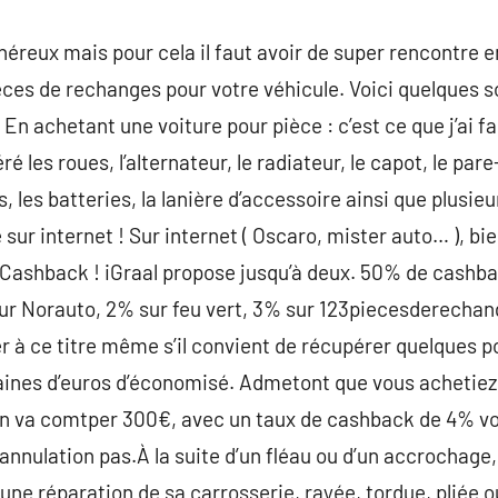
 onéreux mais pour cela il faut avoir de super rencontr
èces de rechanges pour votre véhicule. Voici quelques s
En achetant une voiture pour pièce : c’est ce que j’ai fai
éré les roues, l’alternateur, le radiateur, le capot, le par
es, les batteries, la lanière d’accessoire ainsi que plusi
 sur internet ! Sur internet ( Oscaro, mister auto… ), bi
 Cashback ! iGraal propose jusqu’à deux. 50% de cashba
sur Norauto, 2% sur feu vert, 3% sur 123piecesderechan
r à ce titre même s’il convient de récupérer quelques p
nes d’euros d’économisé. Admetont que vous achetiez
 on va comtper 300€, avec un taux de cashback de 4% vo
nulation pas.À la suite d’un fléau ou d’un accrochage, la
’une réparation de sa carrosserie, rayée, tordue, pliée 