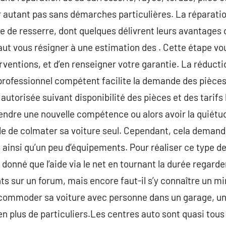
r autant pas sans démarches particulières. La réparatio
 de resserre, dont quelques délivrent leurs avantages on-
faut vous résigner à une estimation des . Cette étape vo
erventions, et d’en renseigner votre garantie. La réducti
rofessionnel compétent facilite la demande des pièces 
autorisée suivant disponibilité des pièces et des tarifs
ndre une nouvelle compétence ou alors avoir la quiétud
sible de colmater sa voiture seul. Cependant, cela deman
ainsi qu’un peu d’équipements. Pour réaliser ce type d
onné que l’aide via le net en tournant la durée regarder
 sur un forum, mais encore faut-il s’y connaître un mini
accommoder sa voiture avec personne dans un garage, un
en plus de particuliers.Les centres auto sont quasi tous