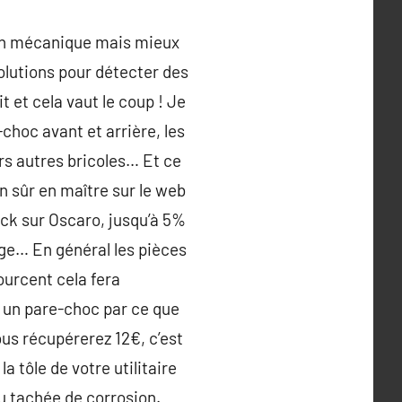
e en mécanique mais mieux
olutions pour détecter des
t et cela vaut le coup ! Je
e-choc avant et arrière, les
eurs autres bricoles… Et ce
en sûr en maître sur le web
ck sur Oscaro, jusqu’à 5%
ge… En général les pièces
ourcent cela fera
 un pare-choc par ce que
us récupérerez 12€, c’est
 tôle de votre utilitaire
ou tachée de corrosion.